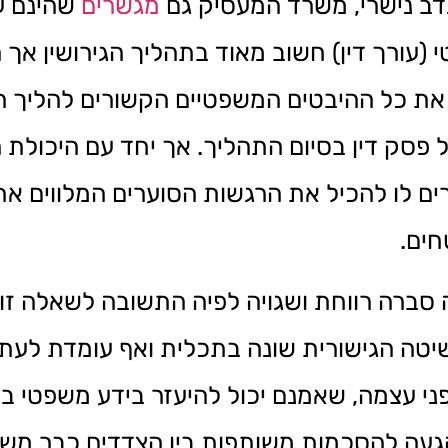
דב נישרי, משרד המעסיק גם
מגשרים
שהינם עו
(עורך דין) חשוב מאוד בתהליך הגירושין אך 
את כל ההיבטים המשפטיים הקשורים להליך הג
 פסק דין בסיום התהליך. אך יחד עם היכולת ה
ם לו להכיל את הרגשות הסוערים המלווים את
חים.
 סברה רווחת ושגויה לפיה התשובה לשאלה זו ה
השיטה הגישורית שונה בתכלית ואף עומדת לע
ני עצמה, שאמנם יכול להיעזר בידע משפטי ב
געה להסכמות משותפות בין הצדדים כבר משא