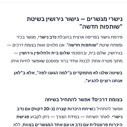
נישרי מגשרים — גישור גירושין בשיטת
“שותפות חדשה”
פירמת גישור בפריסה ארצית בהובלת
נדב נישרי
, מגשר בכיר
ומפתח שיטת
“שותפות חדשה”
. אנו מלווים זוגות בצומת דרכים —
בגירושין, שלום בית, ובהסכמי
שלום בית ולחלופין גירושין
—
מתוך מטרה אחת: לבנות עתיד ברור ומוסכם שאפשר לחיות איתו.
בשיטה שלנו לא מתמקדים ב“למה הגענו לפה”, אלא ב
“לאן
אנחנו רוצים להגיע”
.
בצומת דרכים? אפשר להתחיל בשיחה
אפשר להתחיל ב
שיחת היכרות קצרה (כ-20 דקות) עם נדב
נישרי
. לאחר השיחה — במידת הצורך — ניתן לקבוע
פגישת
היכרות פרונטלית עם נדב או עם אחד המגשרים בצוות
, ללא