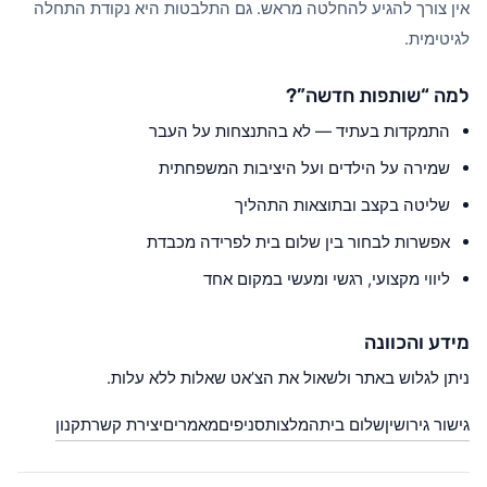
אין צורך להגיע להחלטה מראש. גם התלבטות היא נקודת התחלה
לגיטימית.
למה “שותפות חדשה”?
התמקדות בעתיד — לא בהתנצחות על העבר
שמירה על הילדים ועל היציבות המשפחתית
שליטה בקצב ובתוצאות התהליך
אפשרות לבחור בין שלום בית לפרידה מכבדת
ליווי מקצועי, רגשי ומעשי במקום אחד
מידע והכוונה
ניתן לגלוש באתר ולשאול את הצ’אט שאלות ללא עלות.
גישור גירושין
שלום בית
המלצות
סניפים
מאמרים
יצירת קשר
תקנון