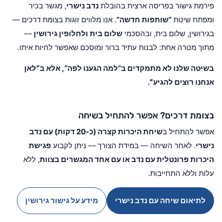
פירמת גישור בפריסה ארצית בהובלת
נדב נישרי
, מגשר בכיר
ומפתח שיטת
“שותפות חדשה”
. אנו מלווים זוגות בצומת דרכים —
בגירושין, שלום בית, ובהסכמי
שלום בית ולחלופין גירושין
—
מתוך מטרה אחת: לבנות עתיד ברור ומוסכם שאפשר לחיות איתו.
בשיטה שלנו לא מתמקדים ב“למה הגענו לפה”, אלא ב
“לאן
אנחנו רוצים להגיע”
.
בצומת דרכים? אפשר להתחיל בשיחה
אפשר להתחיל ב
שיחת היכרות קצרה (כ-20 דקות) עם נדב
נישרי
. לאחר השיחה — במידת הצורך — ניתן לקבוע
פגישת
היכרות פרונטלית עם נדב או עם אחד המגשרים בצוות
, ללא
עלות וללא התחייבות.
לתיאום שיחה עם נדב נישרי
מידע על גישור גירושין