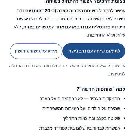
בצומת דרכים? אפשר להתחיל בשיחה
אפשר להתחיל ב
שיחת היכרות קצרה (כ-20 דקות) עם נדב
נישרי
. לאחר השיחה — במידת הצורך — ניתן לקבוע
פגישת
היכרות פרונטלית עם נדב או עם אחד המגשרים בצוות
, ללא
עלות וללא התחייבות.
לתיאום שיחה עם נדב נישרי
מידע על גישור גירושין
אין צורך להגיע להחלטה מראש. גם התלבטות היא נקודת התחלה
לגיטימית.
למה “שותפות חדשה”?
התמקדות בעתיד — לא בהתנצחות על העבר
שמירה על הילדים ועל היציבות המשפחתית
שליטה בקצב ובתוצאות התהליך
אפשרות לבחור בין שלום בית לפרידה מכבדת