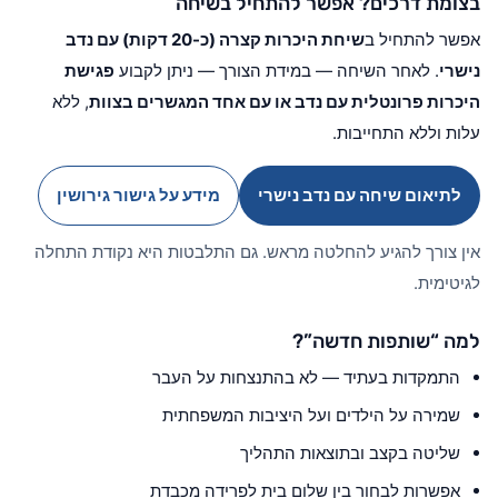
בצומת דרכים? אפשר להתחיל בשיחה
אפשר להתחיל ב
שיחת היכרות קצרה (כ-20 דקות) עם נדב
נישרי
. לאחר השיחה — במידת הצורך — ניתן לקבוע
פגישת
היכרות פרונטלית עם נדב או עם אחד המגשרים בצוות
, ללא
עלות וללא התחייבות.
לתיאום שיחה עם נדב נישרי
מידע על גישור גירושין
אין צורך להגיע להחלטה מראש. גם התלבטות היא נקודת התחלה
לגיטימית.
למה “שותפות חדשה”?
התמקדות בעתיד — לא בהתנצחות על העבר
שמירה על הילדים ועל היציבות המשפחתית
שליטה בקצב ובתוצאות התהליך
אפשרות לבחור בין שלום בית לפרידה מכבדת