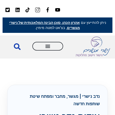
ניתן להתייעץ עם
אהרון הכהן, סוכן הבינה המלאכותית של נישרי
מגשרים
, בצ'אט למטה מימין.
נדב נישרי | מגשר, מחבר ומפתח שיטת
שותפות חדשה