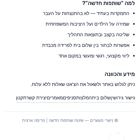
למה “שותפות חדשה”?
התמקדות בעתיד — לא בהתנצחות על העבר
שמירה על הילדים ועל היציבות המשפחתית
שליטה בקצב ובתוצאות התהליך
אפשרות לבחור בין שלום בית לפרידה מכבדת
ליווי מקצועי, רגשי ומעשי במקום אחד
מידע והכוונה
ניתן לגלוש באתר ולשאול את הצ’אט שאלות ללא עלות.
גישור גירושין
שלום בית
המלצות
סניפים
מאמרים
יצירת קשר
תקנון
© נישרי מגשרים — שיטת שותפות חדשה | פריסה ארצית