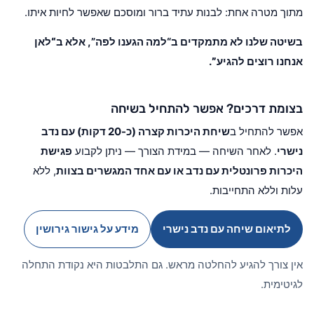
מתוך מטרה אחת: לבנות עתיד ברור ומוסכם שאפשר לחיות איתו.
בשיטה שלנו לא מתמקדים ב“למה הגענו לפה”, אלא ב
“לאן
אנחנו רוצים להגיע”
.
בצומת דרכים? אפשר להתחיל בשיחה
אפשר להתחיל ב
שיחת היכרות קצרה (כ-20 דקות) עם נדב
נישרי
. לאחר השיחה — במידת הצורך — ניתן לקבוע
פגישת
היכרות פרונטלית עם נדב או עם אחד המגשרים בצוות
, ללא
עלות וללא התחייבות.
לתיאום שיחה עם נדב נישרי
מידע על גישור גירושין
אין צורך להגיע להחלטה מראש. גם התלבטות היא נקודת התחלה
לגיטימית.