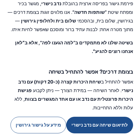
פירמת גישור בפריסה ארצית בהובלת
נדב נישרי
, מגשר בכיר
ומפתח שיטת
“שותפות חדשה”
. אנו מלווים זוגות בצומת דרכים —
בגירושין, שלום בית, ובהסכמי
שלום בית ולחלופין גירושין
—
מתוך מטרה אחת: לבנות עתיד ברור ומוסכם שאפשר לחיות איתו.
בשיטה שלנו לא מתמקדים ב“למה הגענו לפה”, אלא ב
“לאן
אנחנו רוצים להגיע”
.
בצומת דרכים? אפשר להתחיל בשיחה
אפשר להתחיל ב
שיחת היכרות קצרה (כ-20 דקות) עם נדב
נישרי
. לאחר השיחה — במידת הצורך — ניתן לקבוע
פגישת
היכרות פרונטלית עם נדב או עם אחד המגשרים בצוות
, ללא
עלות וללא התחייבות.
לתיאום שיחה עם נדב נישרי
מידע על גישור גירושין