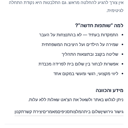
אין צורך להגיע להחלטה מראש. גם התלבטות היא נקודת התחלה
לגיטימית.
למה “שותפות חדשה”?
התמקדות בעתיד — לא בהתנצחות על העבר
שמירה על הילדים ועל היציבות המשפחתית
שליטה בקצב ובתוצאות התהליך
אפשרות לבחור בין שלום בית לפרידה מכבדת
ליווי מקצועי, רגשי ומעשי במקום אחד
מידע והכוונה
ניתן לגלוש באתר ולשאול את הצ’אט שאלות ללא עלות.
גישור גירושין
שלום בית
המלצות
סניפים
מאמרים
יצירת קשר
תקנון