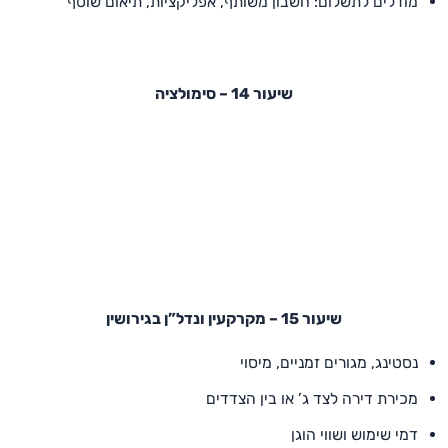
מודלים לתשלום: חשבון משותף, אפליקציות, תיאום שוטף
שיעור 14 – סימולציה
שיעור 15 – מקרקעין ונדל”ן בגירושין
נסטינג, מגורים זמניים, מיסוי
מכירת דירה לצד ג’ או בין הצדדים
דמי שימוש ושווי הוגן