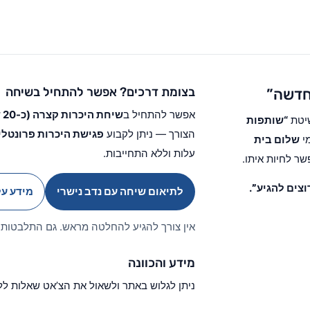
בצומת דרכים? אפשר להתחיל בשיחה
 חדשה”
אפשר להתחיל ב
שיחת היכרות קצרה (כ-20 דקות) עם נדב נישרי
שיטת
“שותפות
הצורך — ניתן לקבוע
פגישת היכרות פרונטלי
מי
שלום בית
עלות וללא התחייבות.
ר לחיות איתו.
וצים להגיע”
.
לתיאום שיחה עם נדב נישרי
מידע על
אין צורך להגיע להחלטה מראש. גם התלבטות 
מידע והכוונה
ניתן לגלוש באתר ולשאול את הצ’אט שאלות לל