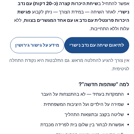
אפשר להתחיל ב
שיחת היכרות קצרה (כ-20 דקות) עם נדב
נישרי
. לאחר השיחה — במידת הצורך — ניתן לקבוע
פגישת
היכרות פרונטלית עם נדב או עם אחד המגשרים בצוות
, ללא
עלות וללא התחייבות.
לתיאום שיחה עם נדב נישרי
מידע על גישור גירושין
אין צורך להגיע להחלטה מראש. גם התלבטות היא נקודת התחלה
לגיטימית.
למה “שותפות חדשה”?
התמקדות בעתיד — לא בהתנצחות על העבר
שמירה על הילדים ועל היציבות המשפחתית
שליטה בקצב ובתוצאות התהליך
אפשרות לבחור בין שלום בית לפרידה מכבדת