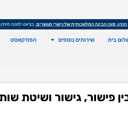
הכהן, סוכן הבינה המלאכותית של נישרי מגשרים
, בצ'אט למטה מימין.
לום בית
שירותים נוספים
הפודקאסט
 פישור, גישור ושיטת שות