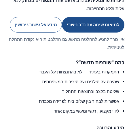
היכרות פרונטלית עם נדב או עם אחד המגשרים בצוות
, ללא
עלות וללא התחייבות.
לתיאום שיחה עם נדב נישרי
מידע על גישור גירושין
אין צורך להגיע להחלטה מראש. גם התלבטות היא נקודת התחלה
לגיטימית.
למה “שותפות חדשה”?
התמקדות בעתיד — לא בהתנצחות על העבר
שמירה על הילדים ועל היציבות המשפחתית
שליטה בקצב ובתוצאות התהליך
אפשרות לבחור בין שלום בית לפרידה מכבדת
ליווי מקצועי, רגשי ומעשי במקום אחד
מידע והכוונה