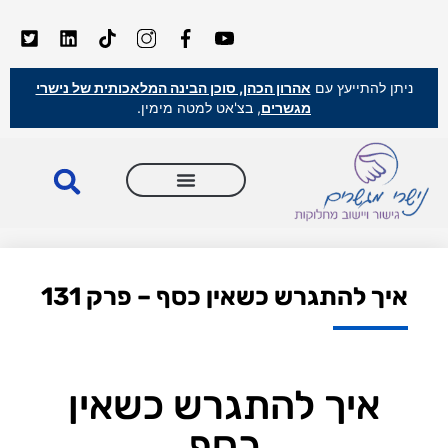
ניתן להתייעץ עם
אהרון הכהן, סוכן הבינה המלאכותית של נישרי
מגשרים
, בצ'אט למטה מימין.
איך להתגרש כשאין כסף – פרק 131
איך להתגרש כשאין
כסף