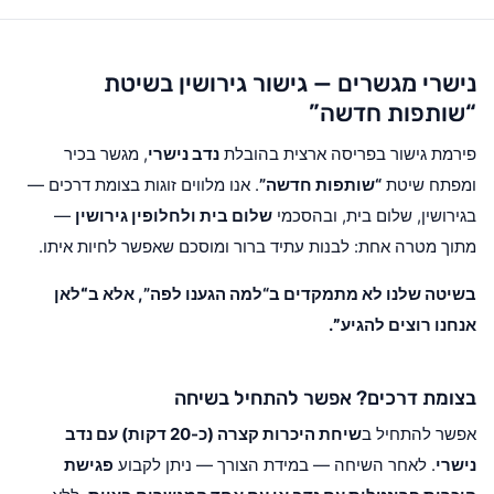
נישרי מגשרים — גישור גירושין בשיטת
“שותפות חדשה”
פירמת גישור בפריסה ארצית בהובלת
נדב נישרי
, מגשר בכיר
ומפתח שיטת
“שותפות חדשה”
. אנו מלווים זוגות בצומת דרכים —
בגירושין, שלום בית, ובהסכמי
שלום בית ולחלופין גירושין
—
מתוך מטרה אחת: לבנות עתיד ברור ומוסכם שאפשר לחיות איתו.
בשיטה שלנו לא מתמקדים ב“למה הגענו לפה”, אלא ב
“לאן
אנחנו רוצים להגיע”
.
בצומת דרכים? אפשר להתחיל בשיחה
אפשר להתחיל ב
שיחת היכרות קצרה (כ-20 דקות) עם נדב
נישרי
. לאחר השיחה — במידת הצורך — ניתן לקבוע
פגישת