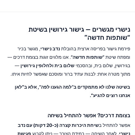
נישרי מגשרים — גישור גירושין בשיטת
“שותפות חדשה”
פירמת גישור בפריסה ארצית בהובלת
נדב נישרי
, מגשר בכיר
ומפתח שיטת
“שותפות חדשה”
. אנו מלווים זוגות בצומת דרכים —
בגירושין, שלום בית, ובהסכמי
שלום בית ולחלופין גירושין
—
מתוך מטרה אחת: לבנות עתיד ברור ומוסכם שאפשר לחיות איתו.
בשיטה שלנו לא מתמקדים ב“למה הגענו לפה”, אלא ב
“לאן
אנחנו רוצים להגיע”
.
בצומת דרכים? אפשר להתחיל בשיחה
אפשר להתחיל ב
שיחת היכרות קצרה (כ-20 דקות) עם נדב
נישרי
. לאחר השיחה — במידת הצורך — ניתן לקבוע
פגישת