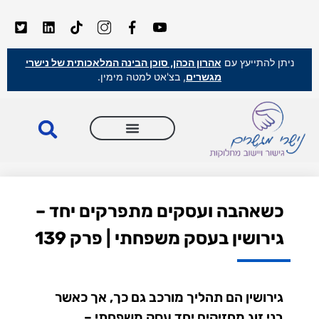
ניתן להתייעץ עם
אהרון הכהן, סוכן הבינה המלאכותית של נישרי
מגשרים
, בצ'אט למטה מימין.
כשאהבה ועסקים מתפרקים יחד –
גירושין בעסק משפחתי | פרק 139
גירושין הם תהליך מורכב גם כך, אך כאשר
בני זוג מחזיקים יחד עסק משפחתי –