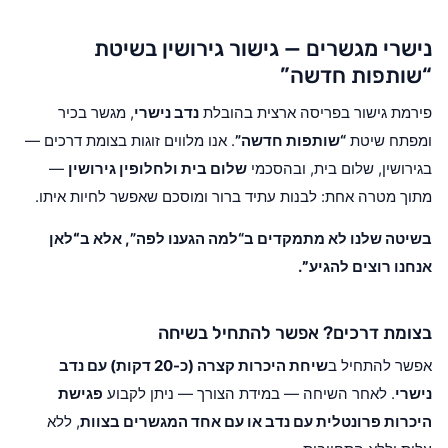
נישרי מגשרים — גישור גירושין בשיטת
“שותפות חדשה”
פירמת גישור בפריסה ארצית בהובלת
נדב נישרי
, מגשר בכיר
ומפתח שיטת
“שותפות חדשה”
. אנו מלווים זוגות בצומת דרכים —
בגירושין, שלום בית, ובהסכמי
שלום בית ולחלופין גירושין
—
מתוך מטרה אחת: לבנות עתיד ברור ומוסכם שאפשר לחיות איתו.
בשיטה שלנו לא מתמקדים ב“למה הגענו לפה”, אלא ב
“לאן
אנחנו רוצים להגיע”
.
בצומת דרכים? אפשר להתחיל בשיחה
אפשר להתחיל ב
שיחת היכרות קצרה (כ-20 דקות) עם נדב
נישרי
. לאחר השיחה — במידת הצורך — ניתן לקבוע
פגישת
היכרות פרונטלית עם נדב או עם אחד המגשרים בצוות
, ללא