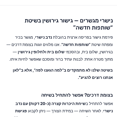
נישרי מגשרים — גישור גירושין בשיטת
“שותפות חדשה”
פירמת גישור בפריסה ארצית בהובלת
נדב נישרי
, מגשר בכיר
ומפתח שיטת
“שותפות חדשה”
. אנו מלווים זוגות בצומת דרכים —
בגירושין, שלום בית, ובהסכמי
שלום בית ולחלופין גירושין
—
מתוך מטרה אחת: לבנות עתיד ברור ומוסכם שאפשר לחיות איתו.
בשיטה שלנו לא מתמקדים ב“למה הגענו לפה”, אלא ב
“לאן
אנחנו רוצים להגיע”
.
בצומת דרכים? אפשר להתחיל בשיחה
אפשר להתחיל ב
שיחת היכרות קצרה (כ-20 דקות) עם נדב
נישרי
. לאחר השיחה — במידת הצורך — ניתן לקבוע
פגישת