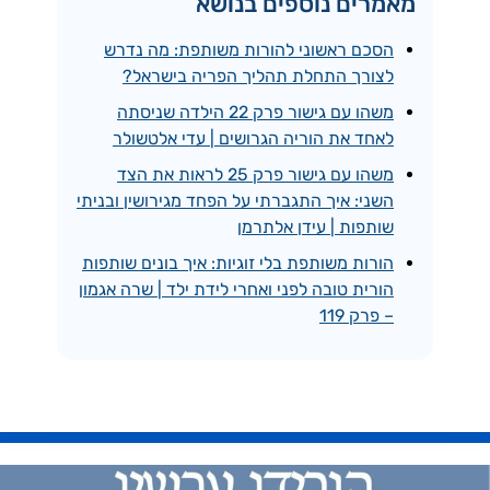
מאמרים נוספים בנושא
הסכם ראשוני להורות משותפת: מה נדרש
לצורך התחלת תהליך הפריה בישראל?
משהו עם גישור פרק 22 הילדה שניסתה
לאחד את הוריה הגרושים | עדי אלטשולר
משהו עם גישור פרק 25 לראות את הצד
השני: איך התגברתי על הפחד מגירושין ובניתי
שותפות | עידן אלתרמן
הורות משותפת בלי זוגיות: איך בונים שותפות
הורית טובה לפני ואחרי לידת ילד | שרה אגמון
– פרק 119