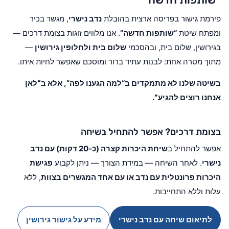
פירמת גישור בפריסה ארצית בהובלת
נדב נישרי
, מגשר בכיר
ומפתח שיטת
“שותפות חדשה”
. אנו מלווים זוגות בצומת דרכים —
בגירושין, שלום בית, ובהסכמי
שלום בית ולחלופין גירושין
—
מתוך מטרה אחת: לבנות עתיד ברור ומוסכם שאפשר לחיות איתו.
בשיטה שלנו לא מתמקדים ב“למה הגענו לפה”, אלא ב
“לאן
אנחנו רוצים להגיע”
.
בצומת דרכים? אפשר להתחיל בשיחה
אפשר להתחיל ב
שיחת היכרות קצרה (כ-20 דקות) עם נדב
נישרי
. לאחר השיחה — במידת הצורך — ניתן לקבוע
פגישת
היכרות פרונטלית עם נדב או עם אחד המגשרים בצוות
, ללא
עלות וללא התחייבות.
לתיאום שיחה עם נדב נישרי
מידע על גישור גירושין