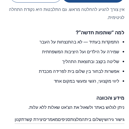
אין צורך להגיע להחלטה מראש. גם התלבטות היא נקודת התחלה
לגיטימית.
למה “שותפות חדשה”?
התמקדות בעתיד — לא בהתנצחות על העבר
שמירה על הילדים ועל היציבות המשפחתית
שליטה בקצב ובתוצאות התהליך
אפשרות לבחור בין שלום בית לפרידה מכבדת
ליווי מקצועי, רגשי ומעשי במקום אחד
מידע והכוונה
ניתן לגלוש באתר ולשאול את הצ’אט שאלות ללא עלות.
גישור גירושין
שלום בית
המלצות
סניפים
מאמרים
יצירת קשר
תקנון