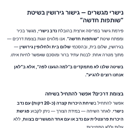
נישרי מגשרים — גישור גירושין בשיטת
“שותפות חדשה”
פירמת גישור בפריסה ארצית בהובלת
נדב נישרי
, מגשר בכיר
ומפתח שיטת
“שותפות חדשה”
. אנו מלווים זוגות בצומת דרכים —
בגירושין, שלום בית, ובהסכמי
שלום בית ולחלופין גירושין
—
מתוך מטרה אחת: לבנות עתיד ברור ומוסכם שאפשר לחיות איתו.
בשיטה שלנו לא מתמקדים ב“למה הגענו לפה”, אלא ב
“לאן
אנחנו רוצים להגיע”
.
בצומת דרכים? אפשר להתחיל בשיחה
אפשר להתחיל ב
שיחת היכרות קצרה (כ-20 דקות) עם נדב
נישרי
. לאחר השיחה — במידת הצורך — ניתן לקבוע
פגישת
היכרות פרונטלית עם נדב או עם אחד המגשרים בצוות
, ללא
עלות וללא התחייבות.