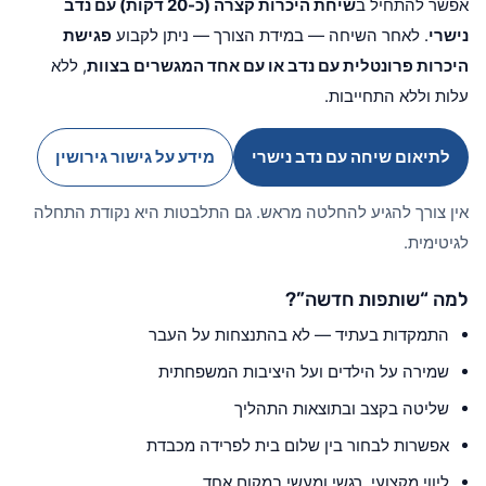
אפשר להתחיל ב
שיחת היכרות קצרה (כ-20 דקות) עם נדב
נישרי
. לאחר השיחה — במידת הצורך — ניתן לקבוע
פגישת
היכרות פרונטלית עם נדב או עם אחד המגשרים בצוות
, ללא
עלות וללא התחייבות.
לתיאום שיחה עם נדב נישרי
מידע על גישור גירושין
אין צורך להגיע להחלטה מראש. גם התלבטות היא נקודת התחלה
לגיטימית.
למה “שותפות חדשה”?
התמקדות בעתיד — לא בהתנצחות על העבר
שמירה על הילדים ועל היציבות המשפחתית
שליטה בקצב ובתוצאות התהליך
אפשרות לבחור בין שלום בית לפרידה מכבדת
ליווי מקצועי, רגשי ומעשי במקום אחד