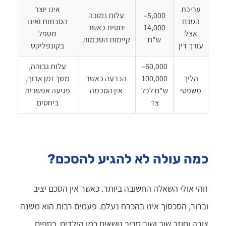
עריכת
אינו יוצר
5,000–
עלות נמוכה
הסכם
הסכמות ואינו
14,000
יחסית כאשר
אצל
מטפל
ש"ח
קיימות הסכמות
עורך דין
בקונפליקט
60,000–
עלות גבוהה,
הליך
100,000
הכרעה כאשר
משך זמן ארוך,
משפטי
ש"ח לכל
אין הסכמה
פגיעה אפשרית
צד
ביחסים
כמה עולה לא להגיע להסכם?
זוהי אולי השאלה החשובה ביותר. כאשר אין הסכם יציב
וברור, הסכסוך אינו בהכרח נעלם. פעמים רבות הוא משנה
צורה וחוזר שוב ושוב סביב נושאים כמו הילדים, כספים,