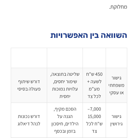
מחלוקת.
השוואה בין האפשרויות
עלות
מסלול
יתרונות
חסרונות
משוערת
450 ש"ח
שליטה בתוצאה,
גישור
לשעה +
שימור יחסים,
דורש שיתוף
משפחתי
מע"מ
עלויות נמוכות
פעולה בסיסי
או עסקי
לכל צד
יחסית
7,000–
הסכם מקיף,
גישור
15,000
הגנה על
דורש נכונות
גירושין
ש"ח לכל
הילדים, חיסכון
לנהל דיאלוג
צד
בזמן ובכסף