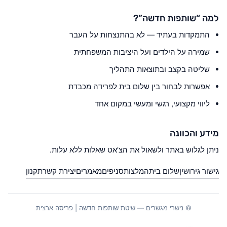
למה “שותפות חדשה”?
התמקדות בעתיד — לא בהתנצחות על העבר
שמירה על הילדים ועל היציבות המשפחתית
שליטה בקצב ובתוצאות התהליך
אפשרות לבחור בין שלום בית לפרידה מכבדת
ליווי מקצועי, רגשי ומעשי במקום אחד
מידע והכוונה
ניתן לגלוש באתר ולשאול את הצ’אט שאלות ללא עלות.
גישור גירושין
שלום בית
המלצות
סניפים
מאמרים
יצירת קשר
תקנון
© נישרי מגשרים — שיטת שותפות חדשה | פריסה ארצית