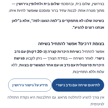
בגירושין, שלום בית, ובהסכמי
שלום בית ולחלופין גירושין
—
מתוך מטרה אחת: לבנות עתיד ברור ומוסכם שאפשר לחיות איתו.
בשיטה שלנו לא מתמקדים ב“למה הגענו לפה”, אלא ב
“לאן
אנחנו רוצים להגיע”
.
בצומת דרכים? אפשר להתחיל בשיחה
אפשר להתחיל ב
שיחת היכרות קצרה (כ-20 דקות) עם נדב
נישרי
. לאחר השיחה — במידת הצורך — ניתן לקבוע
פגישת
היכרות פרונטלית עם נדב או עם אחד המגשרים בצוות
, ללא
עלות וללא התחייבות.
לתיאום שיחה עם נדב נישרי
מידע על גישור גירושין
אין צורך להגיע להחלטה מראש. גם התלבטות היא נקודת התחלה
לגיטימית.