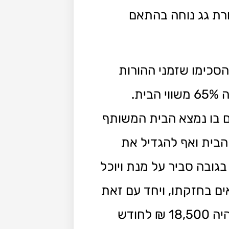
קורת גג נוחה בהתאם
הסכימו שזמני ההורות
שלהם יהיו שוויוניים ושהאם תמשיך להתגורר בבית המשותף עליו מוטלת משכנתא בגובה 65% משווי הבית.
 בו נמצא הבית המשותף
משמעותית את הבית ואף להגדיל את
גובה סביר על מנת ויוכל
ם בחזקתו, ויחד עם זאת
להמשיך ולשלם את המשכנתא החודשית. מאחר וגובה ההכנסות של שני ההורים יחדיו היה 18,500 ₪ לחודש