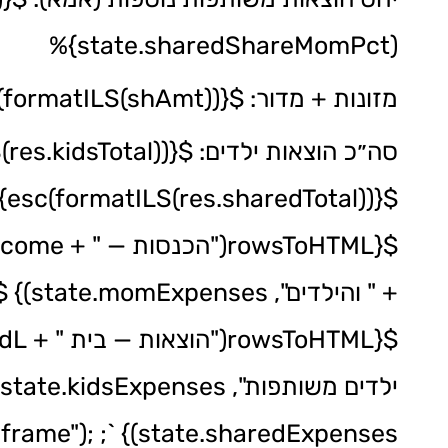
state.sharedShareMomPct)}%
מזונות + מדור: ${esc(formatILS(shAmt))} ${shAmt>0 ? `(${esc(dirTxt)})` : ""}
${esc(formatILS(res.sharedTotal))}
t("iframe");