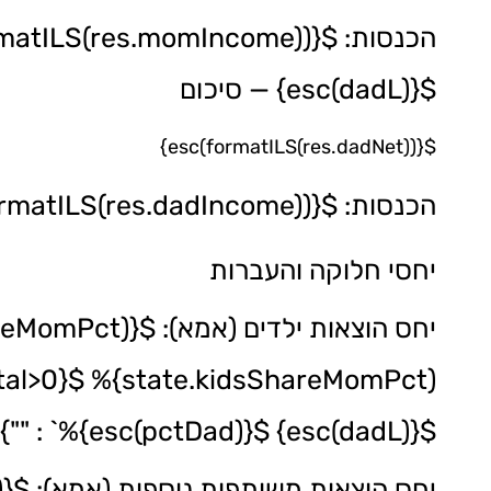
הכנסות: ${esc(formatILS(res.momIncome))} • הוצאות: ${esc(formatILS(res.momExpenses))}
${esc(dadL)} — סיכום
${esc(formatILS(res.dadNet))}
הכנסות: ${esc(formatILS(res.dadIncome))} • הוצאות: ${esc(formatILS(res.dadExpenses))}
יחסי חלוקה והעברות
${esc(dadL)} ${esc(pctDad)}%` : ""}