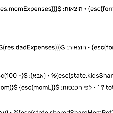
יחס הוצאות ילדים (אמא): ${esc(state.kidsShareMomPct)}% • (א