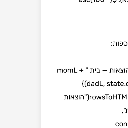
שותפות נוספות:
${rowsToHTML("הכנסות — " + momL, state.momIncome)} ${rowsToHTML("הוצאות — בית " + momL
+ " והילדים", state.momExpenses)} ${rowsToHTML("הכנסות — " + dadL, state.dadIncome)}
${rowsToHTML("הוצאות — בית " + dadL + " והילדים", state.dadExpenses)} ${rowsToHTML("הוצאות
פות",
state