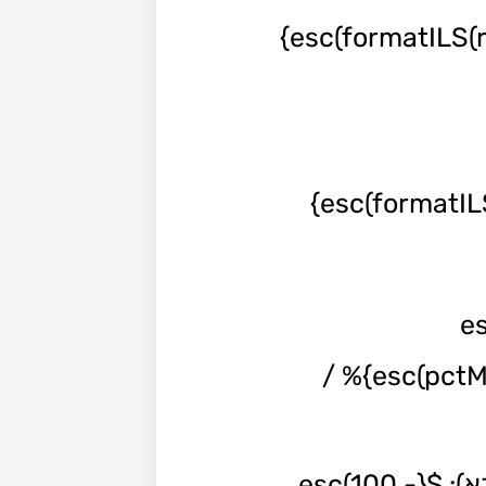
בא): ${esc(100 -
state.kidsShareMomPct)}% ${total>0 ? ` • לפי הכנסות: ${esc(momL)} ${esc(pctMom)}% /
יחס הוצאות משותפות נוספות (אמא): ${esc(state.sharedShareMomPct)}% • (אבא): ${esc(100 -