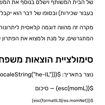
של הבית המשותף וישלם בנוסף את המשכ
בעבור שכירות) ובסופו של דבר הוא יקבל 
מקרה זה מהווה דוגמה קלאסית ליתרונות
המתגרשים, על מנת ולמצוא את הפתרון 
סימולציית הוצאות משפח
נוצר בתאריך: ${esc(new Date().toLocaleString("he-IL"))}
${esc(momL)} — סיכום
${esc(formatILS(res.momNet))}