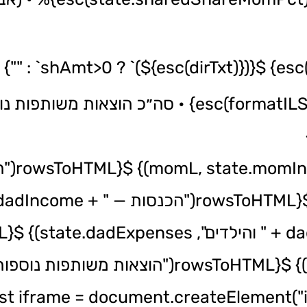
סה״כ הוצאות ילדים: ${esc(formatILS(res.kidsTotal))} • סה״כ הוצאות מ
ילדים משותפות", state.kidsExpenses)} ${rowsToHTML("הוצאות משותפות נוס
.sharedExpenses)} `; const iframe = document.createElemen