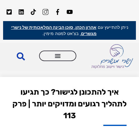
ניתן להתייעץ עם
אהרון הכהן, סוכן הבינה המלאכותית של נישרי
מגשרים
, בצ'אט למטה מימין.
איך להתכונן לגישור? כך תגיעו
לתהליך רגועים ומדויקים יותר | פרק
113