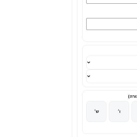
ו׳
ש׳