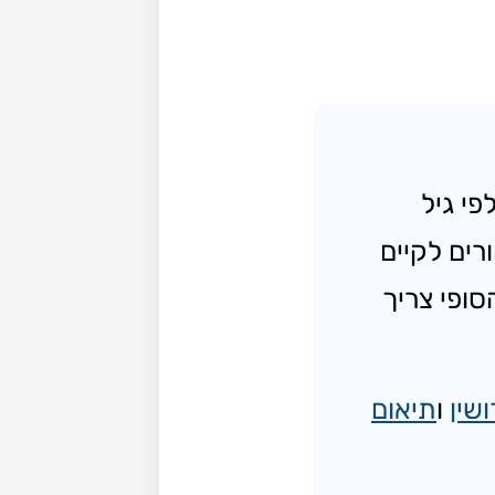
י גיל
רים לקיים
ופי צריך
שין
ו
תיאום