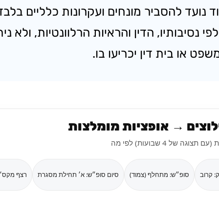
נועד להסביר מונחים ועקרונות כלליים בלבד ו
י נסיבותיו, הדין והראיות הרלוונטיות, ולא ני
ט או בית דין יכריעו בו.
לוצים → אופציות מומלצות
הזינו אילוצים והעדפות נפוצות. בסוף תקבלו 3 אופציות מובילות (עם תצוגה של 4 שבועות) לפי מה
: קרוב
סופ״ש: מתחלף (צמוד)
סיום סופ״ש: א׳ תחילת מסגרת
רצף מקס׳: 