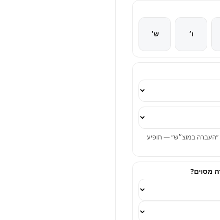
ו׳
ש׳
 “העברה במוצ״ש” — תופיע