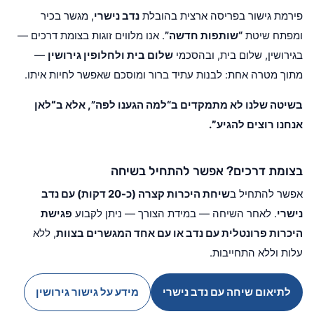
פירמת גישור בפריסה ארצית בהובלת
נדב נישרי
, מגשר בכיר
ומפתח שיטת
“שותפות חדשה”
. אנו מלווים זוגות בצומת דרכים —
בגירושין, שלום בית, ובהסכמי
שלום בית ולחלופין גירושין
—
מתוך מטרה אחת: לבנות עתיד ברור ומוסכם שאפשר לחיות איתו.
בשיטה שלנו לא מתמקדים ב“למה הגענו לפה”, אלא ב
“לאן
אנחנו רוצים להגיע”
.
בצומת דרכים? אפשר להתחיל בשיחה
אפשר להתחיל ב
שיחת היכרות קצרה (כ-20 דקות) עם נדב
נישרי
. לאחר השיחה — במידת הצורך — ניתן לקבוע
פגישת
היכרות פרונטלית עם נדב או עם אחד המגשרים בצוות
, ללא
עלות וללא התחייבות.
לתיאום שיחה עם נדב נישרי
מידע על גישור גירושין