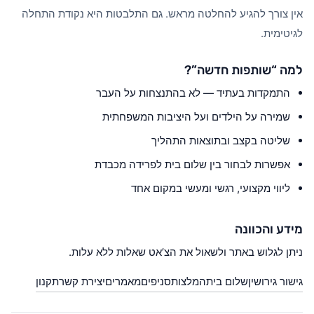
אין צורך להגיע להחלטה מראש. גם התלבטות היא נקודת התחלה
לגיטימית.
למה “שותפות חדשה”?
התמקדות בעתיד — לא בהתנצחות על העבר
שמירה על הילדים ועל היציבות המשפחתית
שליטה בקצב ובתוצאות התהליך
אפשרות לבחור בין שלום בית לפרידה מכבדת
ליווי מקצועי, רגשי ומעשי במקום אחד
מידע והכוונה
ניתן לגלוש באתר ולשאול את הצ’אט שאלות ללא עלות.
גישור גירושין
שלום בית
המלצות
סניפים
מאמרים
יצירת קשר
תקנון