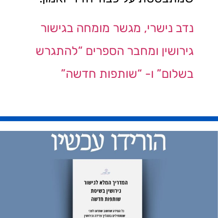
נדב נישרי, מגשר מומחה בגישור
גירושין ומחבר הספרים “להתגרש
בשלום” ו- “שותפות חדשה”