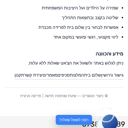
שמירה על הילדים ועל היציבות המשפחתית
שליטה בקצב ובתוצאות התהליך
אפשרות לבחור בין שלום בית לפרידה מכבדת
ליווי מקצועי, רגשי ומעשי במקום אחד
מידע והכוונה
ניתן לגלוש באתר ולשאול את הצ’אט שאלות ללא עלות.
גישור גירושין
שלום בית
המלצות
סניפים
מאמרים
יצירת קשר
תקנון
© נישרי מגשרים — שיטת שותפות חדשה | פריסה ארצית
רוצה לשאול שאלה?
0738020789