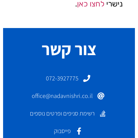
נישרי
לחצו כאן
.
צור קשר
072-3927775
office@nadavnishri.co.il
רשימת סניפים ופרטים נוספים
פייסבוק