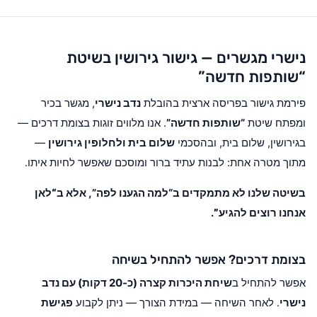
נישרי מגשרים — גישור גירושין בשיטת
“שותפות חדשה”
פירמת גישור בפריסה ארצית בהובלת
נדב נישרי
, מגשר בכיר
ומפתח שיטת
“שותפות חדשה”
. אנו מלווים זוגות בצומת דרכים —
בגירושין, שלום בית, ובהסכמי
שלום בית ולחלופין גירושין
—
מתוך מטרה אחת: לבנות עתיד ברור ומוסכם שאפשר לחיות איתו.
בשיטה שלנו לא מתמקדים ב“למה הגענו לפה”, אלא ב
“לאן
אנחנו רוצים להגיע”
.
בצומת דרכים? אפשר להתחיל בשיחה
אפשר להתחיל ב
שיחת היכרות קצרה (כ-20 דקות) עם נדב
נישרי
. לאחר השיחה — במידת הצורך — ניתן לקבוע
פגישת