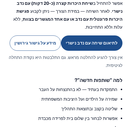
אפשר להתחיל ב
שיחת היכרות קצרה (כ-20 דקות) עם נדב
נישרי
. לאחר השיחה — במידת הצורך — ניתן לקבוע
פגישת
היכרות פרונטלית עם נדב או עם אחד המגשרים בצוות
, ללא
עלות וללא התחייבות.
לתיאום שיחה עם נדב נישרי
מידע על גישור גירושין
אין צורך להגיע להחלטה מראש. גם התלבטות היא נקודת התחלה
לגיטימית.
למה “שותפות חדשה”?
התמקדות בעתיד — לא בהתנצחות על העבר
שמירה על הילדים ועל היציבות המשפחתית
שליטה בקצב ובתוצאות התהליך
אפשרות לבחור בין שלום בית לפרידה מכבדת