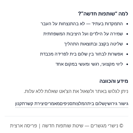
למה “שותפות חדשה”?
התמקדות בעתיד — לא בהתנצחות על העבר
שמירה על הילדים ועל היציבות המשפחתית
שליטה בקצב ובתוצאות התהליך
אפשרות לבחור בין שלום בית לפרידה מכבדת
ליווי מקצועי, רגשי ומעשי במקום אחד
מידע והכוונה
ניתן לגלוש באתר ולשאול את הצ’אט שאלות ללא עלות.
גישור גירושין
שלום בית
המלצות
סניפים
מאמרים
יצירת קשר
תקנון
© נישרי מגשרים — שיטת שותפות חדשה | פריסה ארצית