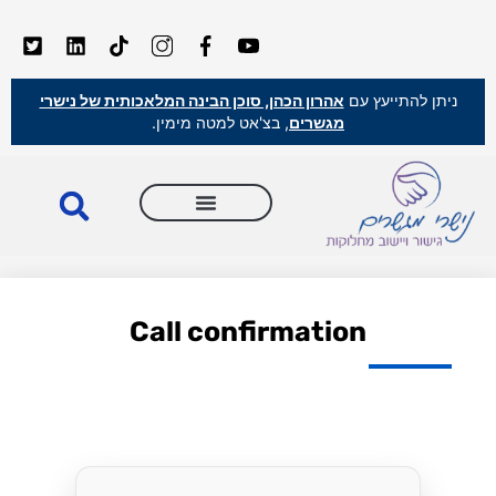
ניתן להתייעץ עם
אהרון הכהן, סוכן הבינה המלאכותית של נישרי
מגשרים
, בצ'אט למטה מימין.
Call confirmation