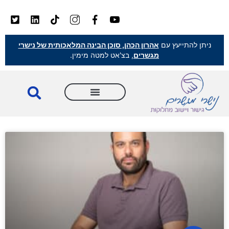
ניתן להתייעץ עם
אהרון הכהן, סוכן הבינה המלאכותית של נישרי
מגשרים
, בצ'אט למטה מימין.