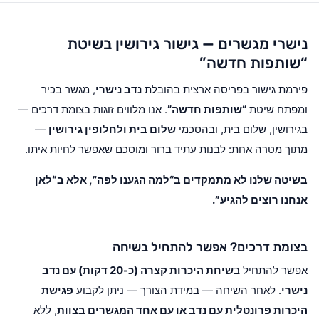
נישרי מגשרים — גישור גירושין בשיטת
“שותפות חדשה”
פירמת גישור בפריסה ארצית בהובלת
נדב נישרי
, מגשר בכיר
ומפתח שיטת
“שותפות חדשה”
. אנו מלווים זוגות בצומת דרכים —
בגירושין, שלום בית, ובהסכמי
שלום בית ולחלופין גירושין
—
מתוך מטרה אחת: לבנות עתיד ברור ומוסכם שאפשר לחיות איתו.
בשיטה שלנו לא מתמקדים ב“למה הגענו לפה”, אלא ב
“לאן
אנחנו רוצים להגיע”
.
בצומת דרכים? אפשר להתחיל בשיחה
אפשר להתחיל ב
שיחת היכרות קצרה (כ-20 דקות) עם נדב
נישרי
. לאחר השיחה — במידת הצורך — ניתן לקבוע
פגישת
היכרות פרונטלית עם נדב או עם אחד המגשרים בצוות
, ללא