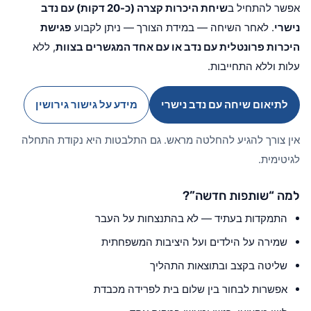
אפשר להתחיל ב
שיחת היכרות קצרה (כ-20 דקות) עם נדב
נישרי
. לאחר השיחה — במידת הצורך — ניתן לקבוע
פגישת
היכרות פרונטלית עם נדב או עם אחד המגשרים בצוות
, ללא
עלות וללא התחייבות.
לתיאום שיחה עם נדב נישרי
מידע על גישור גירושין
אין צורך להגיע להחלטה מראש. גם התלבטות היא נקודת התחלה
לגיטימית.
למה “שותפות חדשה”?
התמקדות בעתיד — לא בהתנצחות על העבר
שמירה על הילדים ועל היציבות המשפחתית
שליטה בקצב ובתוצאות התהליך
אפשרות לבחור בין שלום בית לפרידה מכבדת