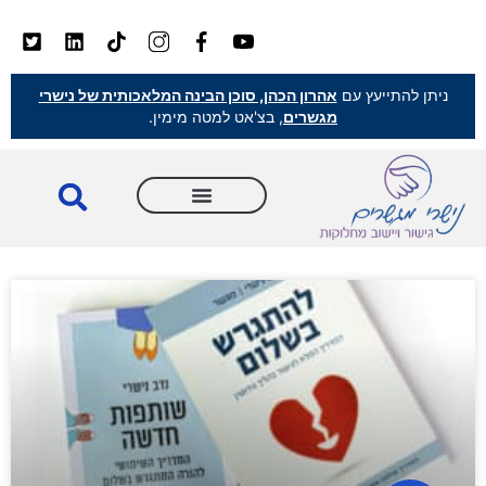
ניתן להתייעץ עם
אהרון הכהן, סוכן הבינה המלאכותית של נישרי
מגשרים
, בצ'אט למטה מימין.