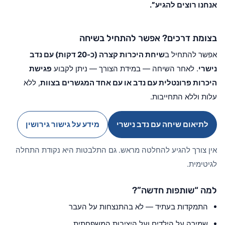
אנחנו רוצים להגיע”
.
בצומת דרכים? אפשר להתחיל בשיחה
אפשר להתחיל ב
שיחת היכרות קצרה (כ-20 דקות) עם נדב
נישרי
. לאחר השיחה — במידת הצורך — ניתן לקבוע
פגישת
היכרות פרונטלית עם נדב או עם אחד המגשרים בצוות
, ללא
עלות וללא התחייבות.
לתיאום שיחה עם נדב נישרי
מידע על גישור גירושין
אין צורך להגיע להחלטה מראש. גם התלבטות היא נקודת התחלה
לגיטימית.
למה “שותפות חדשה”?
התמקדות בעתיד — לא בהתנצחות על העבר
שמירה על הילדים ועל היציבות המשפחתית