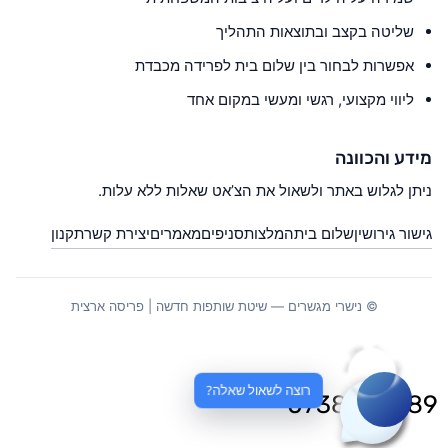
שליטה בקצב ובתוצאות התהליך
אפשרות לבחור בין שלום בית לפרידה מכבדת
ליווי מקצועי, רגשי ומעשי במקום אחד
מידע והכוונה
ניתן לגלוש באתר ולשאול את הצ’אט שאלות ללא עלות.
גישור גירושין
שלום בית
המלצות
סניפים
מאמרים
יצירת קשר
תקנון
© נישרי מגשרים — שיטת שותפות חדשה | פריסה ארצית
רוצה לשאול שאלה?
0738020789