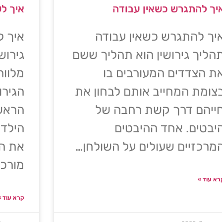
יך להתגרש כשאין עבודה
איך לש
יך להתגרש כשאין עבודה
איך ל
הליך גירושין הוא תהליך ששם
גירוש
ת הצדדים המעורבים בו
מלווה
צומת המחייב אותם לבחון את
הגירו
ייהם דרך קשת רחבה של
הראשו
יבטים. אחד ההיבטים
הילדי
מרכזיים שעולים על השולחן…
את הה
מורכב
רא עוד »
קרא עוד »