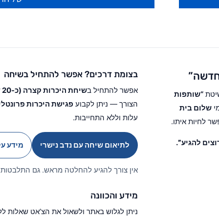
בצומת דרכים? אפשר להתחיל בשיחה
 חדשה”
אפשר להתחיל ב
שיחת היכרות קצרה (כ-20 דקות) עם נדב נישרי
שיטת
“שותפות
הצורך — ניתן לקבוע
פגישת היכרות פרונטלי
מי
שלום בית
עלות וללא התחייבות.
ר לחיות איתו.
וצים להגיע”
.
לתיאום שיחה עם נדב נישרי
מידע על
אין צורך להגיע להחלטה מראש. גם התלבטות 
מידע והכוונה
ניתן לגלוש באתר ולשאול את הצ’אט שאלות לל