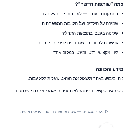
למה “שותפות חדשה”?
התמקדות בעתיד — לא בהתנצחות על העבר
שמירה על הילדים ועל היציבות המשפחתית
שליטה בקצב ובתוצאות התהליך
אפשרות לבחור בין שלום בית לפרידה מכבדת
ליווי מקצועי, רגשי ומעשי במקום אחד
מידע והכוונה
ניתן לגלוש באתר ולשאול את הצ’אט שאלות ללא עלות.
גישור גירושין
שלום בית
המלצות
סניפים
מאמרים
יצירת קשר
תקנון
© נישרי מגשרים — שיטת שותפות חדשה | פריסה ארצית