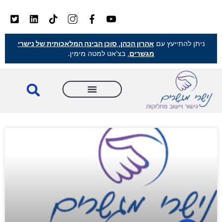
ניתן להתייעץ עם
אהרון הכהן, סוכן הבינה המלאכותית של נישרי
מגשרים
, בצ'אט למטה מימין.