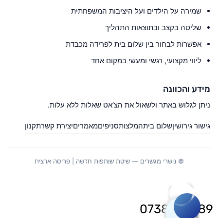
שמירה על הילדים ועל היציבות המשפחתית
שליטה בקצב ובתוצאות התהליך
אפשרות לבחור בין שלום בית לפרידה מכבדת
ליווי מקצועי, רגשי ומעשי במקום אחד
מידע והכוונה
ניתן לגלוש באתר ולשאול את הצ’אט שאלות ללא עלות.
גישור גירושין
שלום בית
המלצות
סניפים
מאמרים
יצירת קשר
תקנון
© נישרי מגשרים — שיטת שותפות חדשה | פריסה ארצית
0738020789