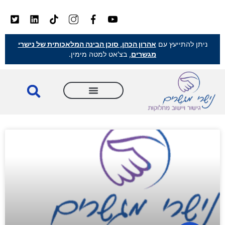
ניתן להתייעץ עם
אהרון הכהן, סוכן הבינה המלאכותית של נישרי
מגשרים
, בצ'אט למטה מימין.