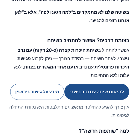
בשיטה שלנו לא מתמקדים ב“למה הגענו לפה”, אלא ב
“לאן
אנחנו רוצים להגיע”
.
בצומת דרכים? אפשר להתחיל בשיחה
אפשר להתחיל ב
שיחת היכרות קצרה (כ-20 דקות) עם נדב
נישרי
. לאחר השיחה — במידת הצורך — ניתן לקבוע
פגישת
היכרות פרונטלית עם נדב או עם אחד המגשרים בצוות
, ללא
עלות וללא התחייבות.
לתיאום שיחה עם נדב נישרי
מידע על גישור גירושין
אין צורך להגיע להחלטה מראש. גם התלבטות היא נקודת התחלה
לגיטימית.
למה “שותפות חדשה”?