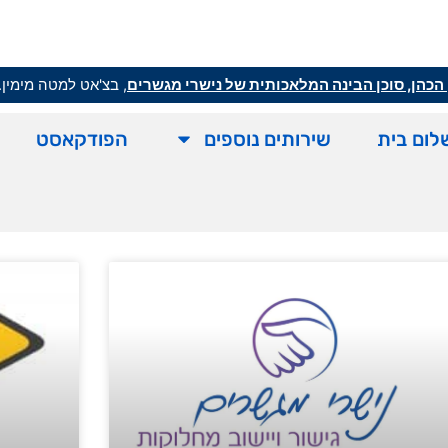
הכהן, סוכן הבינה המלאכותית של נישרי מגשרים
, בצ'אט למטה מימין.
לום בית
שירותים נוספים
הפודקאסט