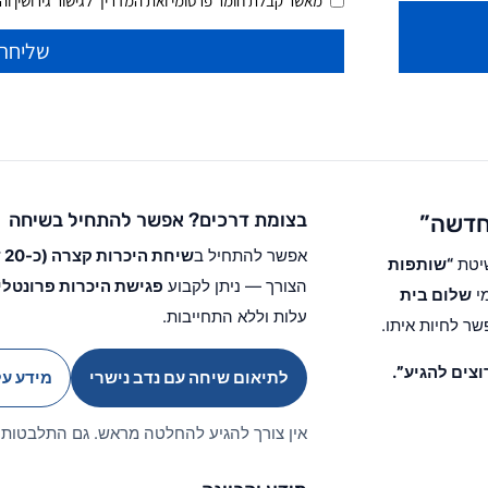
מאשר קבלת חומר פרסומי ואת המדריך לגישור גירושין והסכ
שליחה
בצומת דרכים? אפשר להתחיל בשיחה
 חדשה”
אפשר להתחיל ב
שיחת היכרות קצרה (כ-20 דקות) עם נדב נישרי
שיטת
“שותפות
הצורך — ניתן לקבוע
פגישת היכרות פרונטלי
מי
שלום בית
עלות וללא התחייבות.
ר לחיות איתו.
וצים להגיע”
.
לתיאום שיחה עם נדב נישרי
מידע על
אין צורך להגיע להחלטה מראש. גם התלבטות 