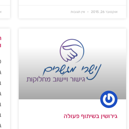
אוקטובר 26, 2015
אין תגובות
או
ה
ו
כ
ג
ב
ג
ב
ב
גירושין בשיתוף פעולה
ג