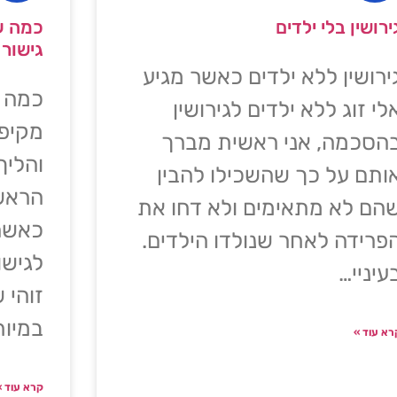
ירושין בלי ילדים
כמה ע
גישור 
ירושין ללא ילדים כאשר מגיע
כמה ע
לי זוג ללא ילדים לגירושין
מקיפה
הסכמה, אני ראשית מברך
והלי
ותם על כך שהשכילו להבין
הראשו
הם לא מתאימים ולא דחו את
כאשר 
פרידה לאחר שנולדו הילדים.
לגישו
עיניי…
זוהי 
במיו
רא עוד »
קרא עוד »