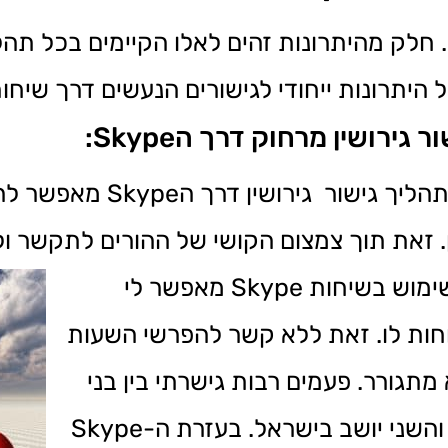
. חלק מהיתרונות זהים לאלו הקיימים בכל תהלי
תרונות ייחודי לגישורים הנעשים דרך שיחות הype
ירושין מרחוק דרך הSkype:
– תהליך גישור גירוש
. זאת תוך צמצום הקושי של ההורים לתקשר ול
– השימוש בשיחות Skype מאפשר לי
חות לו. זאת ללא קשר להפרשי השעות
מתגורר. פעמים רבות גישרתי בין בני
זוג שמקום מושבו של אחד מהם בארה”ב והשני יושב בישראל. בעזרת ה-Skype