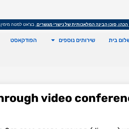
הכהן, סוכן הבינה המלאכותית של נישרי מגשרים
, בצ'אט למטה מימין.
לום בית
שירותים נוספים
הפודקאסט