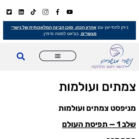
ניתן להתייעץ עם
אהרון הכהן, סוכן הבינה המלאכותית של נישרי
מגשרים
, בצ'אט למטה מימין.
צמתים ועולמות
מניפסט צמתים ועולמות
שלב 1 — תפיסת העולם