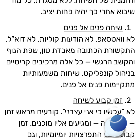
והזמנית של השיחה. ללא מסגרת, כל מה
שיבוא אחרי כך יהיה פחות יציב.
שיחה פנים אל פנים
לא וואטסאפ. לא הודעות קוליות. לא דוא”ל.
התקשורת הכתובה מאבדת טון, שפת הגוף
והקשב הרגשי — כל אלה מרכיבים קריטיים
בניהול קונפליקט. שיחות משמעותיות
מתקיימות פנים אל פנים.
זמן קבוע לשיחה
לא “עכשיו כי אני עצבני”. קובעים מראש זמן
רוצה לשאול שאלה?
— יום ושעה — ומגיעים אליו מוכנים. זמן
קבוע מונע התפרצויות יומיומיות, וגם