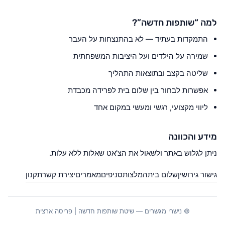
למה “שותפות חדשה”?
התמקדות בעתיד — לא בהתנצחות על העבר
שמירה על הילדים ועל היציבות המשפחתית
שליטה בקצב ובתוצאות התהליך
אפשרות לבחור בין שלום בית לפרידה מכבדת
ליווי מקצועי, רגשי ומעשי במקום אחד
מידע והכוונה
ניתן לגלוש באתר ולשאול את הצ’אט שאלות ללא עלות.
גישור גירושין
שלום בית
המלצות
סניפים
מאמרים
יצירת קשר
תקנון
© נישרי מגשרים — שיטת שותפות חדשה | פריסה ארצית