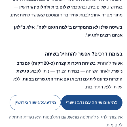
בגירושין, שלום בית, ובהסכמי
שלום בית ולחלופין גירושין
—
מתוך מטרה אחת: לבנות עתיד ברור ומוסכם שאפשר לחיות איתו.
בשיטה שלנו לא מתמקדים ב“למה הגענו לפה”, אלא ב
“לאן
אנחנו רוצים להגיע”
.
בצומת דרכים? אפשר להתחיל בשיחה
אפשר להתחיל ב
שיחת היכרות קצרה (כ-20 דקות) עם נדב
נישרי
. לאחר השיחה — במידת הצורך — ניתן לקבוע
פגישת
היכרות פרונטלית עם נדב או עם אחד המגשרים בצוות
, ללא
עלות וללא התחייבות.
לתיאום שיחה עם נדב נישרי
מידע על גישור גירושין
אין צורך להגיע להחלטה מראש. גם התלבטות היא נקודת התחלה
לגיטימית.