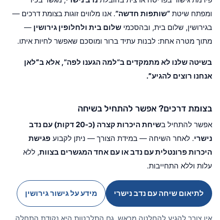
ומפתח שיטת
“שותפות חדשה”
. אנו מלווים זוגות בצומת דרכים —
בגירושין, שלום בית, ובהסכמי
שלום בית ולחלופין גירושין
—
מתוך מטרה אחת: לבנות עתיד ברור ומוסכם שאפשר לחיות איתו.
בשיטה שלנו לא מתמקדים ב“למה הגענו לפה”, אלא ב
“לאן
אנחנו רוצים להגיע”
.
בצומת דרכים? אפשר להתחיל בשיחה
אפשר להתחיל ב
שיחת היכרות קצרה (כ-20 דקות) עם נדב
נישרי
. לאחר השיחה — במידת הצורך — ניתן לקבוע
פגישת
היכרות פרונטלית עם נדב או עם אחד המגשרים בצוות
, ללא
עלות וללא התחייבות.
לתיאום שיחה עם נדב נישרי
מידע על גישור גירושין
אין צורך להגיע להחלטה מראש. גם התלבטות היא נקודת התחלה