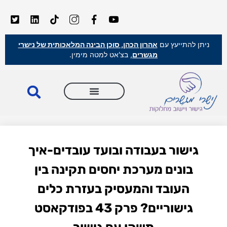
ניתן להתייעץ עם
אהרון הכהן, סוכן הבינה המלאכותית של נישרי
מגשרים
, בצ'אט למטה מימין.
גישור בעבודה ובועד עובדים-איך
בונים מערכת יחסים תקינה בין
העובד והמעסיק בעזרת כלים
גישוריים? פרק 43 בפודקאסט