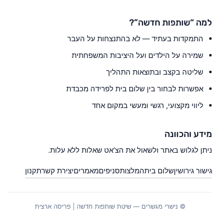
למה “שותפות חדשה”?
התמקדות בעתיד — לא בהתנצחות על העבר
שמירה על הילדים ועל היציבות המשפחתית
שליטה בקצב ובתוצאות התהליך
אפשרות לבחור בין שלום בית לפרידה מכבדת
ליווי מקצועי, רגשי ומעשי במקום אחד
מידע והכוונה
ניתן לגלוש באתר ולשאול את הצ’אט שאלות ללא עלות.
גישור גירושין
שלום בית
המלצות
סניפים
מאמרים
יצירת קשר
תקנון
© נישרי מגשרים — שיטת שותפות חדשה | פריסה ארצית