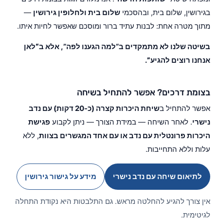
בגירושין, שלום בית, ובהסכמי
שלום בית ולחלופין גירושין
—
מתוך מטרה אחת: לבנות עתיד ברור ומוסכם שאפשר לחיות איתו.
בשיטה שלנו לא מתמקדים ב“למה הגענו לפה”, אלא ב
“לאן
אנחנו רוצים להגיע”
.
בצומת דרכים? אפשר להתחיל בשיחה
אפשר להתחיל ב
שיחת היכרות קצרה (כ-20 דקות) עם נדב
נישרי
. לאחר השיחה — במידת הצורך — ניתן לקבוע
פגישת
היכרות פרונטלית עם נדב או עם אחד המגשרים בצוות
, ללא
עלות וללא התחייבות.
לתיאום שיחה עם נדב נישרי
מידע על גישור גירושין
אין צורך להגיע להחלטה מראש. גם התלבטות היא נקודת התחלה
לגיטימית.