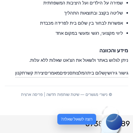
שמירה על הילדים ועל היציבות המשפחתית
שליטה בקצב ובתוצאות התהליך
אפשרות לבחור בין שלום בית לפרידה מכבדת
ליווי מקצועי, רגשי ומעשי במקום אחד
מידע והכוונה
ניתן לגלוש באתר ולשאול את הצ’אט שאלות ללא עלות.
גישור גירושין
שלום בית
המלצות
סניפים
מאמרים
יצירת קשר
תקנון
© נישרי מגשרים — שיטת שותפות חדשה | פריסה ארצית
רוצה לשאול שאלה?
0738020789