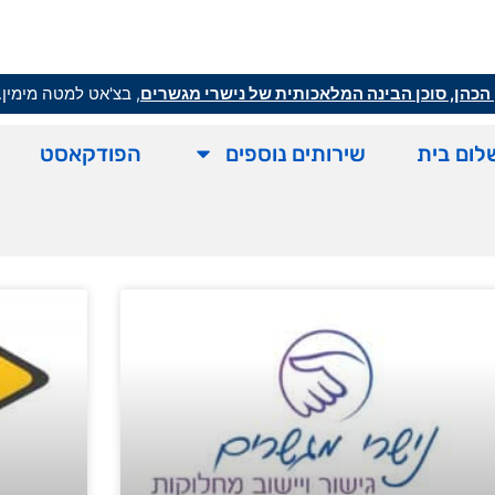
הכהן, סוכן הבינה המלאכותית של נישרי מגשרים
, בצ'אט למטה מימין.
לום בית
שירותים נוספים
הפודקאסט