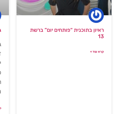
ראיון בתוכנית “פותחים יום” ברשת
ג
13
ג
קרא עוד »
ז
י
כ
ה
מ
ק