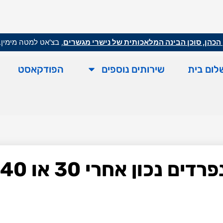
הכהן, סוכן הבינה המלאכותית של נישרי מגשרים
, בצ'אט למטה מימין.
לום בית
שירותים נוספים
הפודקאסט