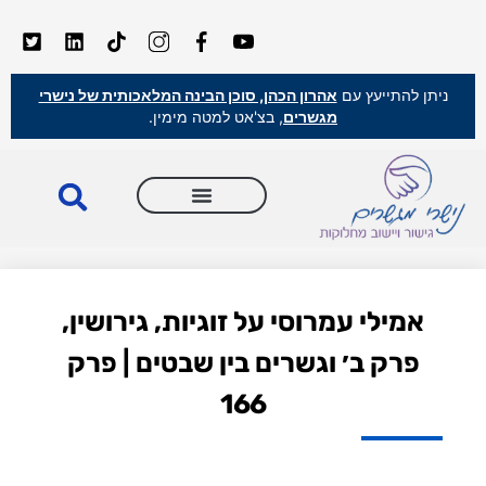
ניתן להתייעץ עם
אהרון הכהן, סוכן הבינה המלאכותית של נישרי
מגשרים
, בצ'אט למטה מימין.
אמילי עמרוסי על זוגיות, גירושין,
פרק ב׳ וגשרים בין שבטים | פרק
166