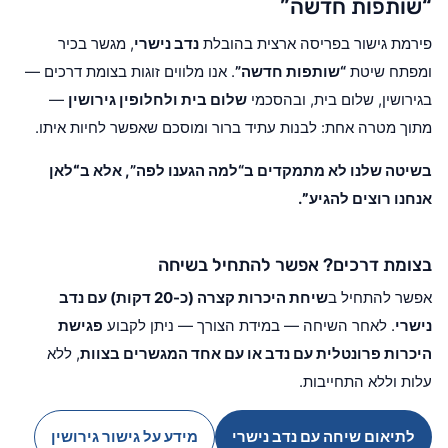
“שותפות חדשה”
פירמת גישור בפריסה ארצית בהובלת
נדב נישרי
, מגשר בכיר
ומפתח שיטת
“שותפות חדשה”
. אנו מלווים זוגות בצומת דרכים —
בגירושין, שלום בית, ובהסכמי
שלום בית ולחלופין גירושין
—
מתוך מטרה אחת: לבנות עתיד ברור ומוסכם שאפשר לחיות איתו.
בשיטה שלנו לא מתמקדים ב“למה הגענו לפה”, אלא ב
“לאן
אנחנו רוצים להגיע”
.
בצומת דרכים? אפשר להתחיל בשיחה
אפשר להתחיל ב
שיחת היכרות קצרה (כ-20 דקות) עם נדב
נישרי
. לאחר השיחה — במידת הצורך — ניתן לקבוע
פגישת
היכרות פרונטלית עם נדב או עם אחד המגשרים בצוות
, ללא
עלות וללא התחייבות.
לתיאום שיחה עם נדב נישרי
מידע על גישור גירושין