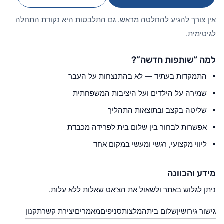
אין צורך להגיע להחלטה מראש. גם התלבטות היא נקודת התחלה
לגיטימית.
למה “שותפות חדשה”?
התמקדות בעתיד — לא בהתנצחות על העבר
שמירה על הילדים ועל היציבות המשפחתית
שליטה בקצב ובתוצאות התהליך
אפשרות לבחור בין שלום בית לפרידה מכבדת
ליווי מקצועי, רגשי ומעשי במקום אחד
מידע והכוונה
ניתן לגלוש באתר ולשאול את הצ’אט שאלות ללא עלות.
גישור גירושין
שלום בית
המלצות
סניפים
מאמרים
יצירת קשר
תקנון