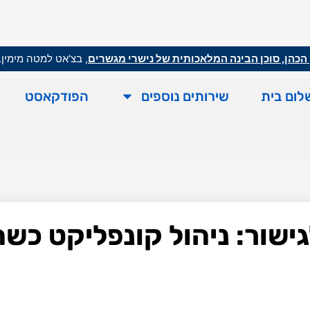
הכהן, סוכן הבינה המלאכותית של נישרי מגשרים
, בצ'אט למטה מימין.
לום בית
שירותים נוספים
הפודקאסט
ישור: ניהול קונפליקט כש