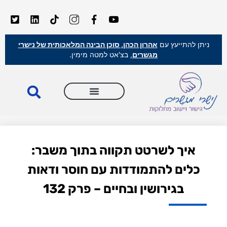
ניתן להתייעץ עם
אהרון הכהן, סוכן הבינה המלאכותית של נישרי
מגשרים
, בצ'אט למטה מימין.
איך לשרטט תקווה בתוך משבר:
כלים להתמודדות עם חוסר ודאות
בגירושין ובחיים – פרק 132